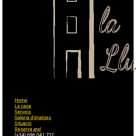
Home
La casa
Serveis
Galeria d’imatges
Situació
Reserva ara!
(+34) 696 041 712