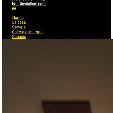
hola@calallum.com
Home
La casa
Serveis
Galeria d’imatges
Situació
Reserva ara!
(+34) 696 041 712
hola@calallum.com